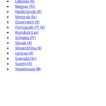
Lietuvių (€)
Magyar (Ft)
Nederlands (€)
Nynorsk (kr)
Österreich (€)
Português PT (€)
Română (Lei)
Schweiz (Fr)
Slovak (€)
Slovenščina (€)
српски (€)
Svenska (kr)
Suomi (€)
Українська (₴)