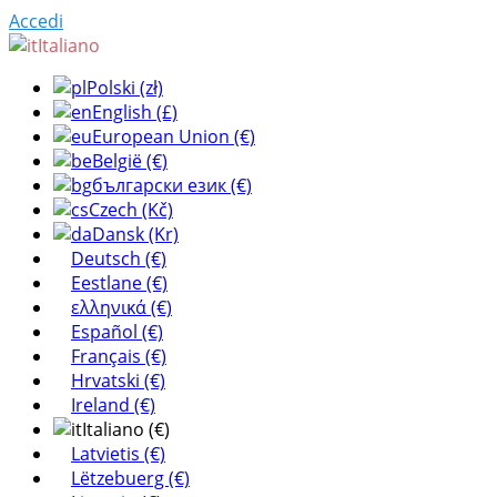
Accedi
Italiano
Polski (zł)
English (£)
European Union (€)
België (€)
български език (€)
Czech (Kč)
Dansk (Kr)
Deutsch (€)
Eestlane (€)
ελληνικά (€)
Español (€)
Français (€)
Hrvatski (€)
Ireland (€)
Italiano (€)
Latvietis (€)
Lëtzebuerg (€)