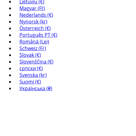
Lietuvių (€)
Magyar (Ft)
Nederlands (€)
Nynorsk (kr)
Österreich (€)
Português PT (€)
Română (Lei)
Schweiz (Fr)
Slovak (€)
Slovenščina (€)
српски (€)
Svenska (kr)
Suomi (€)
Українська (₴)