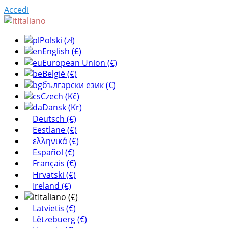
Accedi
Italiano
Polski (zł)
English (£)
European Union (€)
België (€)
български език (€)
Czech (Kč)
Dansk (Kr)
Deutsch (€)
Eestlane (€)
ελληνικά (€)
Español (€)
Français (€)
Hrvatski (€)
Ireland (€)
Italiano (€)
Latvietis (€)
Lëtzebuerg (€)