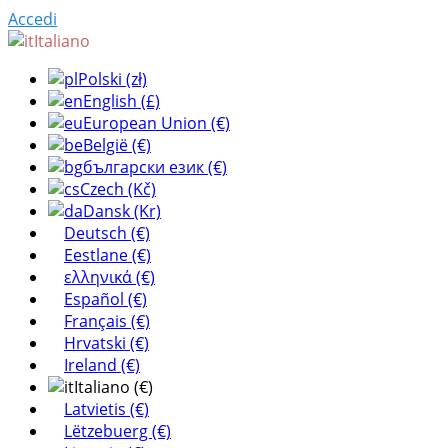
Accedi
Italiano
Polski (zł)
English (£)
European Union (€)
België (€)
български език (€)
Czech (Kč)
Dansk (Kr)
Deutsch (€)
Eestlane (€)
ελληνικά (€)
Español (€)
Français (€)
Hrvatski (€)
Ireland (€)
Italiano (€)
Latvietis (€)
Lëtzebuerg (€)