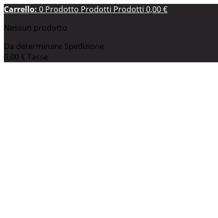
Carrello:
0
Prodotto
Prodotti
Prodotti
0,00 €
Nessun prodotto
Da determinare
Spedizione
0,00 €
Tasse
0,00 €
Totale
I prezzi sono IVA inclusa
Pagamento
Il tuo account
Prodotto aggiunto al tuo carrello
Quantità
Totale
Ci sono
0
articoli nel tuo carrello.
Il tuo carrello contiene 
Totale prodotti (Tasse incl.)
Totale spedizione (Tasse incl.)
Da determinare
Tasse
0,00 €
Totale (Tasse incl.)