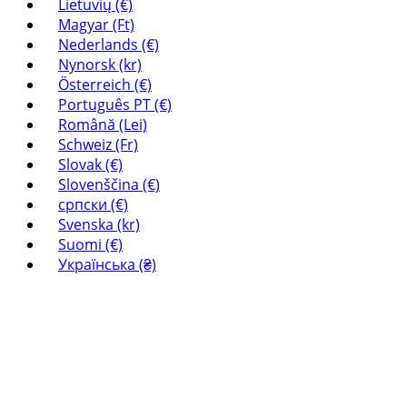
Lietuvių (€)
Magyar (Ft)
Nederlands (€)
Nynorsk (kr)
Österreich (€)
Português PT (€)
Română (Lei)
Schweiz (Fr)
Slovak (€)
Slovenščina (€)
српски (€)
Svenska (kr)
Suomi (€)
Українська (₴)