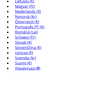
Lietuvių (€)
Magyar (Ft)
Nederlands (€)
Nynorsk (kr)
Österreich (€)
Português PT (€)
Română (Lei)
Schweiz (Fr)
Slovak (€)
Slovenščina (€)
српски (€)
Svenska (kr)
Suomi (€)
Українська (₴)