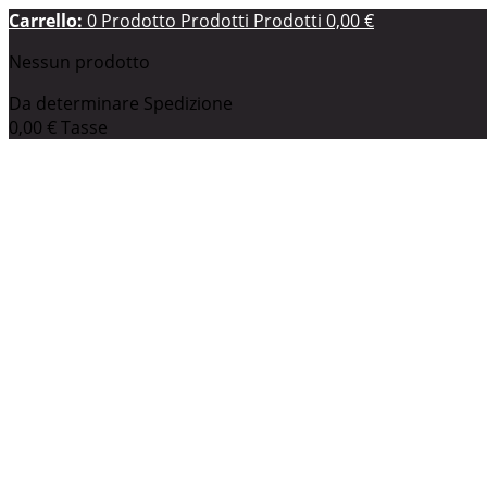
Carrello:
0
Prodotto
Prodotti
Prodotti
0,00 €
Nessun prodotto
Da determinare
Spedizione
0,00 €
Tasse
0,00 €
Totale
I prezzi sono IVA inclusa
Pagamento
Il tuo account
Prodotto aggiunto al tuo carrello
Quantità
Totale
Ci sono
0
articoli nel tuo carrello.
Il tuo carrello contiene 
Totale prodotti (Tasse incl.)
Totale spedizione (Tasse incl.)
Da determinare
Tasse
0,00 €
Totale (Tasse incl.)