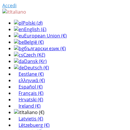
Accedi
Italiano
Polski (zł)
English (£)
European Union (€)
België (€)
български език (€)
Czech (Kč)
Dansk (Kr)
Deutsch (€)
Eestlane (€)
ελληνικά (€)
Español (€)
Français (€)
Hrvatski (€)
Ireland (€)
Italiano (€)
Latvietis (€)
Lëtzebuerg (€)