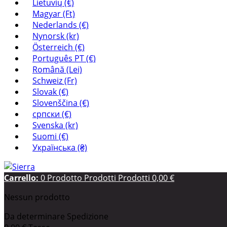
Lietuvių (€)
Magyar (Ft)
Nederlands (€)
Nynorsk (kr)
Österreich (€)
Português PT (€)
Română (Lei)
Schweiz (Fr)
Slovak (€)
Slovenščina (€)
српски (€)
Svenska (kr)
Suomi (€)
Українська (₴)
Carrello:
0
Prodotto
Prodotti
Prodotti
0,00 €
Nessun prodotto
Da determinare
Spedizione