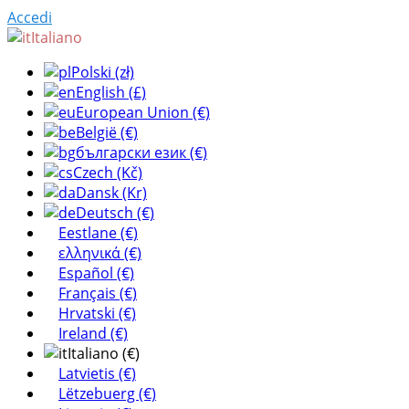
Accedi
Italiano
Polski (zł)
English (£)
European Union (€)
België (€)
български език (€)
Czech (Kč)
Dansk (Kr)
Deutsch (€)
Eestlane (€)
ελληνικά (€)
Español (€)
Français (€)
Hrvatski (€)
Ireland (€)
Italiano (€)
Latvietis (€)
Lëtzebuerg (€)