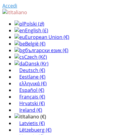
Accedi
Italiano
Polski (zł)
English (£)
European Union (€)
België (€)
български език (€)
Czech (Kč)
Dansk (Kr)
Deutsch (€)
Eestlane (€)
ελληνικά (€)
Español (€)
Français (€)
Hrvatski (€)
Ireland (€)
Italiano (€)
Latvietis (€)
Lëtzebuerg (€)