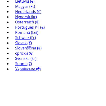
Lietuvių (€)
Magyar (Ft)
Nederlands (€)
Nynorsk (kr)
Österreich (€)
Português PT (€)
Română (Lei)
Schweiz (Fr)
Slovak (€)
Slovenščina (€)
српски (€)
Svenska (kr)
Suomi (€)
Українська (₴)