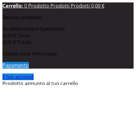
Carrello:
0
Prodotto
Prodotti
Prodotti
0,00 €
Nessun prodotto
Da determinare
Spedizione
0,00 €
Tasse
0,00 €
Totale
I prezzi sono IVA inclusa
Pagamento
Il tuo account
Prodotto aggiunto al tuo carrello
Quantità
Totale
Ci sono
0
articoli nel tuo carrello.
Il tuo carrello contiene
un oggetto.
Totale prodotti (Tasse incl.)
Totale spedizione (Tasse incl.)
Da determinare
Tasse
0,00 €