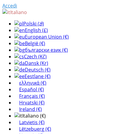
Accedi
Italiano
Polski (zł)
English (£)
European Union (€)
België (€)
български език (€)
Czech (Kč)
Dansk (Kr)
Deutsch (€)
Eestlane (€)
ελληνικά (€)
Español (€)
Français (€)
Hrvatski (€)
Ireland (€)
Italiano (€)
Latvietis (€)
Lëtzebuerg (€)