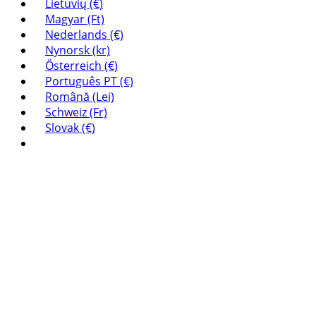
Lietuvių (€)
Magyar (Ft)
Nederlands (€)
Nynorsk (kr)
Österreich (€)
Português PT (€)
Română (Lei)
Schweiz (Fr)
Slovak (€)