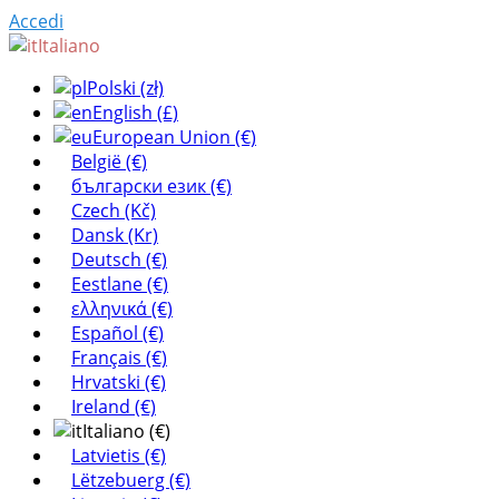
Accedi
Italiano
Polski (zł)
English (£)
European Union (€)
België (€)
български език (€)
Czech (Kč)
Dansk (Kr)
Deutsch (€)
Eestlane (€)
ελληνικά (€)
Español (€)
Français (€)
Hrvatski (€)
Ireland (€)
Italiano (€)
Latvietis (€)
Lëtzebuerg (€)