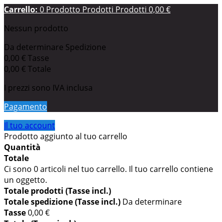
Carrello:
0
Prodotto
Prodotti
Prodotti
0,00 €
Nessun prodotto
Da determinare
Spedizione
0,00 €
Tasse
0,00 €
Totale
I prezzi sono IVA inclusa
Pagamento
Il tuo account
Prodotto aggiunto al tuo carrello
Quantità
Totale
Ci sono
0
articoli nel tuo carrello.
Il tuo carrello contiene
un oggetto.
Totale prodotti (Tasse incl.)
Totale spedizione (Tasse incl.)
Da determinare
Tasse
0,00 €