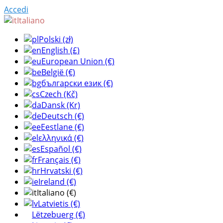
Accedi
Italiano
Polski (zł)
English (£)
European Union (€)
België (€)
български език (€)
Czech (Kč)
Dansk (Kr)
Deutsch (€)
Eestlane (€)
ελληνικά (€)
Español (€)
Français (€)
Hrvatski (€)
Ireland (€)
Italiano (€)
Latvietis (€)
Lëtzebuerg (€)