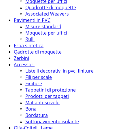
Moquette per uffici
Quadrotte di moquette
Associated Weavers
Pavimenti in PVC
Misure standard
Moquette per uffici
Rulli
Erba sintetica
Qadrotte di moquette
Zerbini
Accessori
Listelli decorativi in pvc, finiture
Fili per scale
Finiture
Tappetini di protezione
Prodotti per tappeti
Mat anti-scivolo
Bona
Bordatura
Sottopavimento isolante
Olfa-Coltelli, Lame