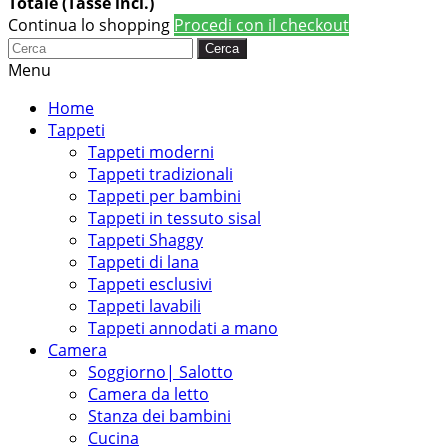
Totale (Tasse incl.)
Continua lo shopping
Procedi con il checkout
Cerca
Menu
Home
Tappeti
Tappeti moderni
Tappeti tradizionali
Tappeti per bambini
Tappeti in tessuto sisal
Tappeti Shaggy
Tappeti di lana
Tappeti esclusivi
Tappeti lavabili
Tappeti annodati a mano
Camera
Soggiorno| Salotto
Camera da letto
Stanza dei bambini
Cucina