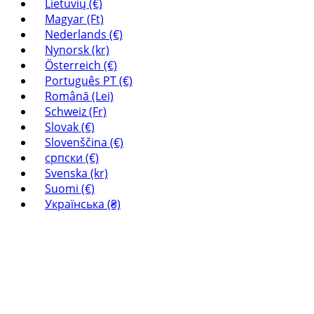
Lietuvių (€)
Magyar (Ft)
Nederlands (€)
Nynorsk (kr)
Österreich (€)
Português PT (€)
Română (Lei)
Schweiz (Fr)
Slovak (€)
Slovenščina (€)
српски (€)
Svenska (kr)
Suomi (€)
Українська (₴)